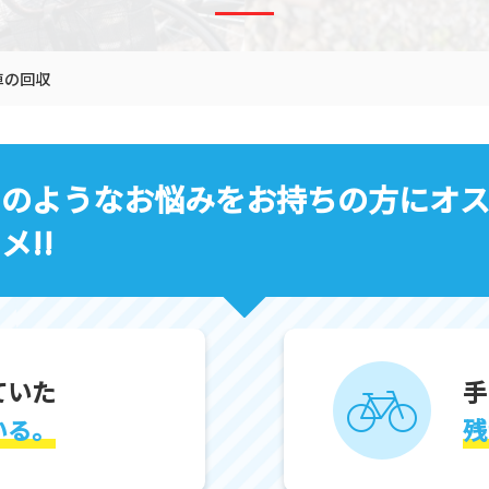
車の回収
このようなお悩みをお持ちの方にオ
メ!!
ていた
手
いる。
残