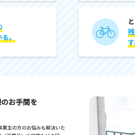
と
の
残
いる。
す
様のお手間を
事業主の方のお悩みも解決いた