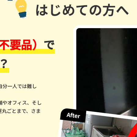
不要品）
で
？
自分一人では難し
舗やオフィス、そし
屋丸ごとまで、さま